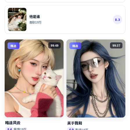
他是谁
8.3
喜剧
19万
99:49
99:37
精选
精选
暗战风云
关于我和
爱情
19万
8.4
职场
19万
6.9