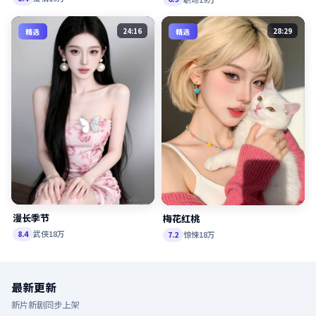
24:16
28:29
精选
精选
漫长季节
梅花红桃
武侠
18万
8.4
惊悚
18万
7.2
最新更新
新片新剧同步上架