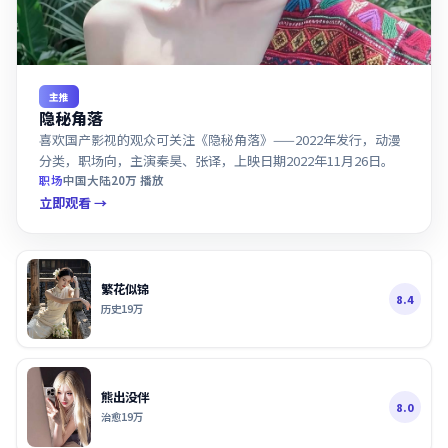
主推
隐秘角落
喜欢国产影视的观众可关注《隐秘角落》——2022年发行，动漫
分类，职场向，主演秦昊、张译，上映日期2022年11月26日。
职场
中国大陆
20万
播放
立即观看 →
繁花似锦
8.4
历史
19万
熊出没伴
8.0
治愈
19万