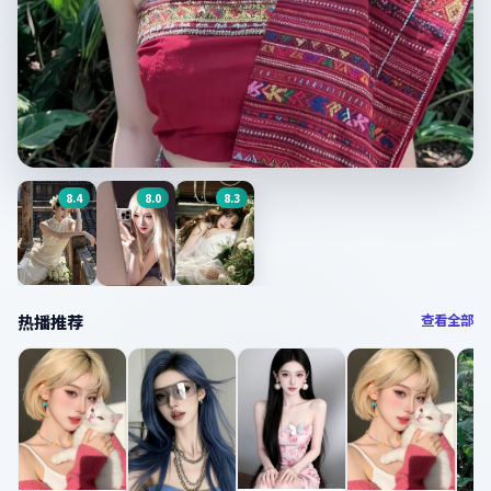
8.4
8.0
8.3
今日主推
隐秘角落
7.8
分 ·
职场
·
中国大陆
他是谁
繁花似锦
熊出没伴
热播推荐
查看全部