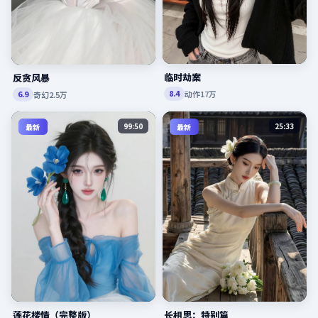
临时劫案
反贪风暴
动作
17万
8.4
奇幻
2.5万
6.9
99:50
25:33
最新
最新
莲花楼情（完整版）
长相思：特别篇