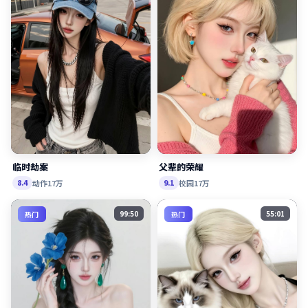
父辈的荣耀
临时劫案
校园
17万
动作
17万
9.1
8.4
99:50
55:01
热门
热门