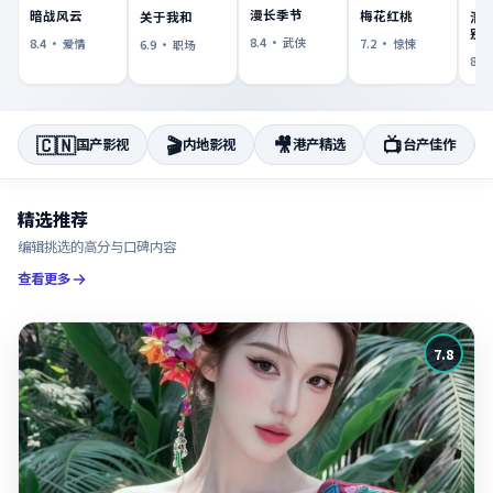
漫长季节
暗战风云
梅花红桃
关于我和
潜
别
8.4
·
武侠
8.4
·
爱情
7.2
·
惊悚
6.9
·
职场
8.6
🇨🇳
🎬
🎥
📺
国产影视
内地影视
港产精选
台产佳作
精选推荐
编辑挑选的高分与口碑内容
查看更多
7.8