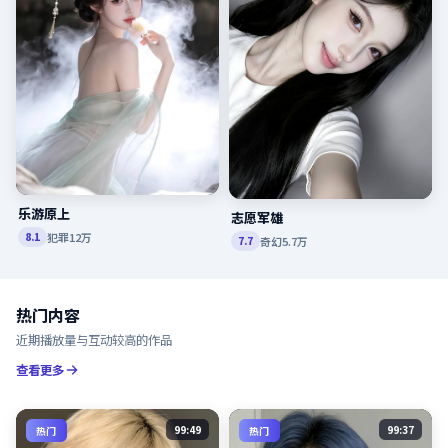
乐游原上
志愿军雄
犯罪
12万
8.1
奇幻
5.7万
7.7
热门内容
近期播放量与互动较高的作品
查看更多
99:49
99:37
热门
热门