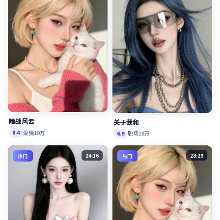
暗战风云
关于我和
爱情
19万
8.4
职场
19万
6.9
24:16
28:29
热门
热门