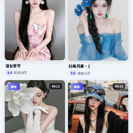
漫长季节
扫毒风暴·1
武侠
18万
8.4
谍战
11万
8.6
99:12
99:24
最新
最新