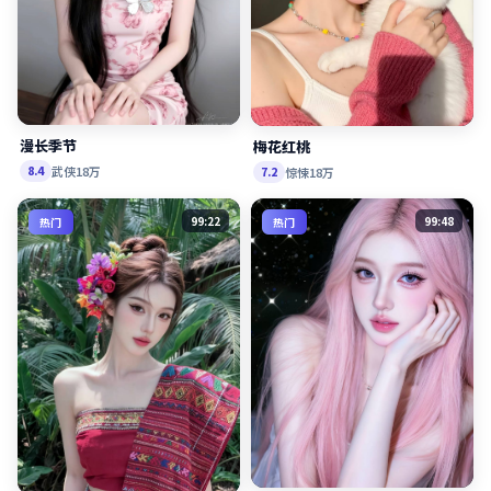
漫长季节
梅花红桃
武侠
18万
8.4
惊悚
18万
7.2
99:22
99:48
热门
热门