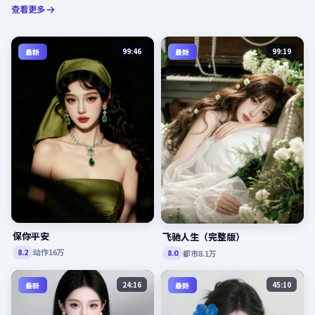
查看更多
99:46
99:19
最新
最新
保你平安
飞驰人生（完整版）
动作
16万
8.2
都市
8.1万
8.0
24:16
45:10
最新
最新