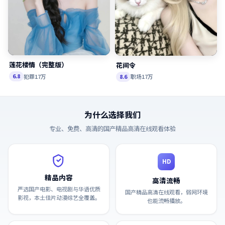
莲花楼情（完整版）
花间令
犯罪
17万
6.8
职场
17万
8.6
为什么选择我们
专业、免费、高清的
国产精品高清在线观看
体验
HD
精品内容
高清流畅
严选国产电影、电视剧与华语优质
国产精品高清在线观看，弱网环境
影视，本土佳片动漫综艺全覆盖。
也能流畅播放。