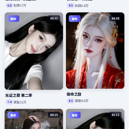
犯罪
17万
校园
5.8万
6.8
9.5
99:31
44:38
最新
最新
宿命之敌
无证之罪 第二季
喜剧
8.6万
8.5
家庭
11万
7.4
69:15
93:11
最新
最新