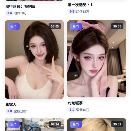
第一次遇见·1
潜行暗线：特别篇
武侠
18万
6.9
动作
18万
8.6
50:05
99:00
热门
热门
九龙城寨
鬼家人
爱情
18万
7.1
家庭
18万
8.8
99:24
99:09
热门
热门